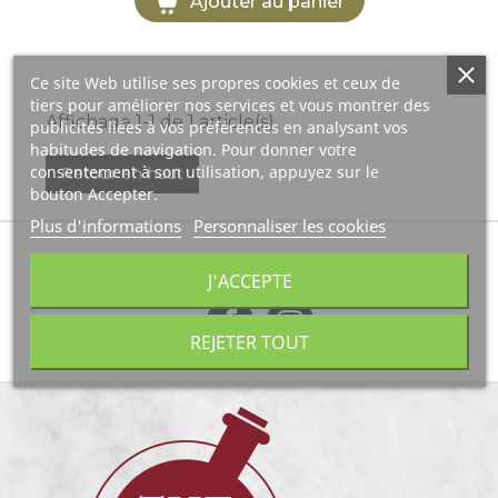
Ajouter au panier
Ce site Web utilise ses propres cookies et ceux de
tiers pour améliorer nos services et vous montrer des
Affichage 1-1 de 1 article(s)
publicités liées à vos préférences en analysant vos
habitudes de navigation. Pour donner votre
consentement à son utilisation, appuyez sur le
Retour en haut
bouton Accepter.
Plus d'informations
Personnaliser les cookies
Suivez-nous sur les réseaux sociaux :
J'ACCEPTE
REJETER TOUT