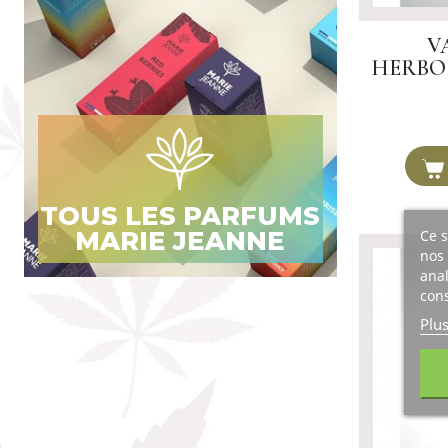
V
HERBOR
TOUS LES PARFUMS
MARIE JEANNE
Ce s
nos 
anal
cons
Plu