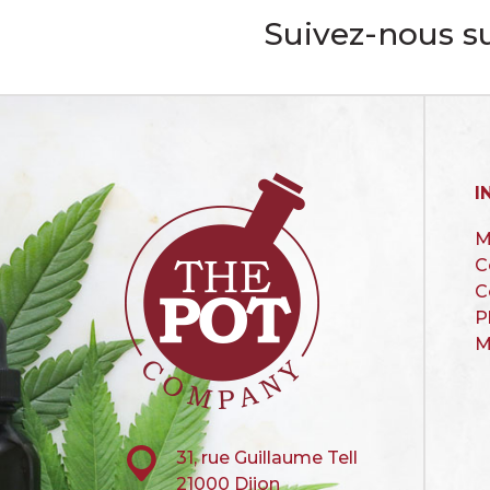
Suivez-nous su
I
M
C
C
P
M
31, rue Guillaume Tell
21000 Dijon