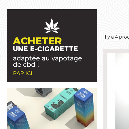
Il y a 4 pro
ACHETER
HU
MOULIN À HERBES
FLEURS CBD
VAPORISATEURS PORTABLES
VAPE CBD
V
UNE E-CIGARETTE
adaptée au vapotage
de cbd !
PAR ICI
KLEANER
HUILES CBD ANIMAUX