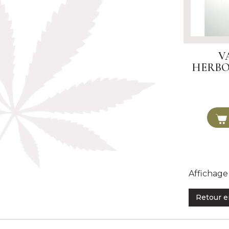
V
HERBOR
Affichage 
Retour e