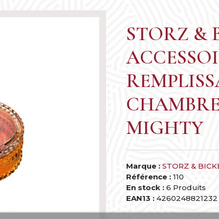
STORZ & B
ACCESSOI
ILES CBD CBN CBG ....
CONCENTRÉS C
PAPIERS À ROULER
HERBORISTERIE
ACCESSOIRES & PIÈCES
RÉSINES ET EXTRACT
FILTRES
APORISATEURS FIXES
REMPLISS
CHAMBRE
MIGHTY
Marque :
STORZ & BICK
Référence :
110
EXTRACTIONS
LIFE STYLE
En stock :
6 Produits
EAN13 :
4260248821232