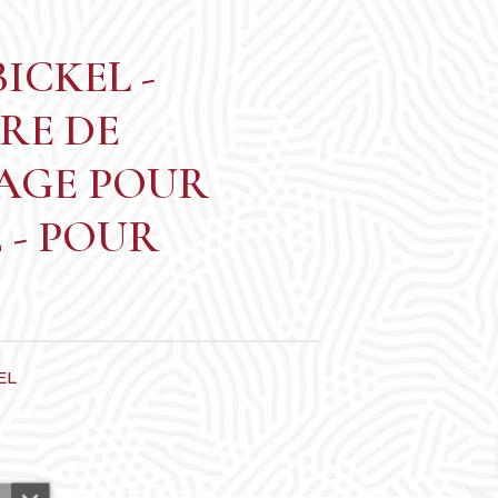
ICKEL -
RE DE
BD
COSMÉTIQUES CBD
 DÉTACHÉES
IONS CBD
ANALYSES CHANVRE THC / CBD
AGE POUR
 - POUR
EL
CONTENANTS - STOCKAGE