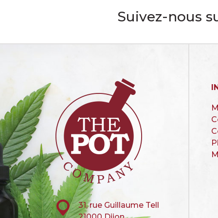
Suivez-nous su
I
M
C
C
P
M
31, rue Guillaume Tell
21000 Dijon