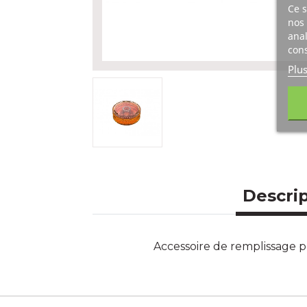
Ce s
nos 
anal
cons
Plu
Descri
Accessoire de remplissage