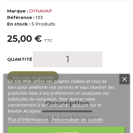
Marque :
DYNAVAP
Référence :
133
En stock :
5 Produits
25,00 €
TTC
QUANTITÉ
Ajouter au panier
Ce site Web utilise ses propres cookies et ceux de
tiers pour améliorer nos services et vous montrer des
publicités liées à vos préférences en analysant vos
habitudes de navigation. Pour donner votre
Description
consentement à son utilisation, appuyez sur le
bouton Accepter.
Fiche technique
Plus d'informations
Personnaliser les cookies
Livraison & Retour