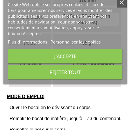
110 mm
Ce site Web utilise ses propres cookies et ceux de
tiers pour améliorer nos services et vous montrer des
publicités liées à vos préférences en analysant vos
3 piles LR3-AAA (non 
Alimentation
habitudes de navigation. Pour donner votre
fournies)
consentement à son utilisation, appuyez sur le
bouton Accepter.
Plus d'informations
Personnaliser les cookies
Poids 
95 g.
J'ACCEPTE
Composition 
Corps : Aluminium 
Bocal : Plastique 
REJETER TOUT
épais
MODE D'EMPLOI
- Ouvrir le bocal en le dévissant du corps.
- Remplir le bocal de matière jusqu’à 1 / 3 du contenant.
- Remettre le bol sur le corps.