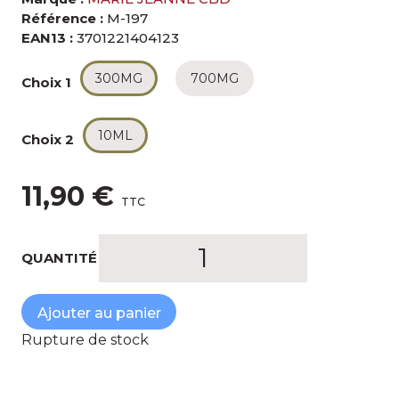
Référence :
M-197
EAN13 :
3701221404123
300MG
700MG
Choix 1
10ML
Choix 2
11,90 €
TTC
QUANTITÉ
Ajouter au panier
Rupture de stock